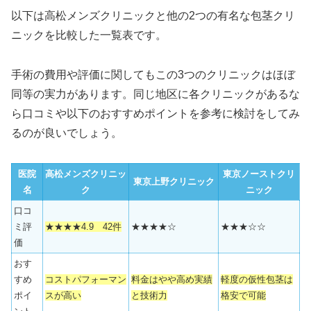
以下は高松メンズクリニックと他の2つの有名な包茎クリ
ニックを比較した一覧表です。
手術の費用や評価に関してもこの3つのクリニックはほぼ
同等の実力があります。同じ地区に各クリニックがあるな
ら口コミや以下のおすすめポイントを参考に検討をしてみ
るのが良いでしょう。
医院
高松メンズクリニッ
東京ノーストクリ
東京上野クリニック
名
ク
ニック
口コ
ミ評
★★★★4.9 42件
★★★★☆
★★★☆☆
価
おす
すめ
コストパフォーマン
料金はやや高め実績
軽度の仮性包茎は
ポイ
スが高い
と技術力
格安で可能