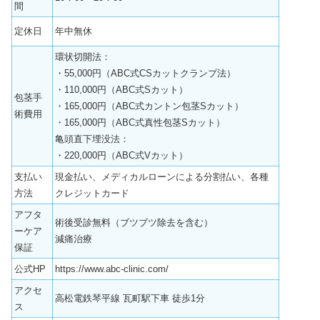
間
定休日
年中無休
環状切開法：
・55,000円（ABC式CSカットクランプ法）
・110,000円（ABC式Sカット）
包茎手
・165,000円（ABC式カントン包茎Sカット）
術費用
・165,000円（ABC式真性包茎Sカット）
亀頭直下埋没法：
・220,000円（ABC式Vカット）
支払い
現金払い、メディカルローンによる分割払い、各種
方法
クレジットカード
アフタ
術後受診無料（ブツブツ除去を含む）
ーケア
減痛治療
保証
公式HP
https://www.abc-clinic.com/
アクセ
高松電鉄琴平線 瓦町駅下車 徒歩1分
ス