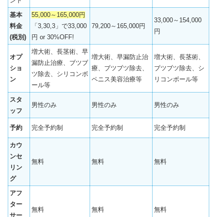
ント
基本
55,000～165,000円
33,000～154,000
料金
「3,30,3」で33,000
79,200～165,000円
円
(税別)
円 or 30%OFF!
増大術、長茎術、早
オプ
増大術、早漏防止治
増大術、長茎術、
漏防止治療、ブツブ
ショ
療、ブツブツ除去、
ブツブツ除去、シ
ツ除去、シリコンボ
ン
ペニス美容治療等
リコンボール等
ール等
スタ
男性のみ
男性のみ
男性のみ
ッフ
予約
完全予約制
完全予約制
完全予約制
カウ
ンセ
無料
無料
無料
リン
グ
アフ
ター
無料
無料
無料
サー