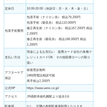
定休日
10:00-20:00（休診日：月・火・木・金・土）
包茎手術（ナイロン糸） 税込79,200円
包茎手術（吸収糸） 税込110,000円
修正再生術（ナイロン糸） 税込167,200円 税込
包茎手術費用
2,200円
修正再生術（吸収糸） 税込198,000円 税込
2,200円
現金によるお支払い 提携カード会社の各種ク
支払い方法
レジットカードOK その他医療ローンの取り
扱い
術後受診無料
アフターケア
24時間電話相談可能
保証
再手術は2,200円
公式HP
https://www.ueno.co.jp/
アクセス
JR函館本線札幌駅より徒歩1分
駐車場
なし 近隣の有料駐車場利用となります