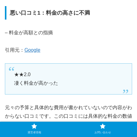
悪い口コミ1：料金の高さに不満
– 料金が高額との指摘
引用元：
Google
★★2.0
凄く料金が高かった
元々の予算と具体的な費用が書かれていないので内容がわ
からない口コミです。この口コミには具体的な料金の数値
が含まれていませんが、医療サービスの価格についての懸
念は一般的です。高額と感じるかどうかは、個人の予算や
運営者情報
お問い合わせ