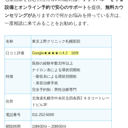
設備とオンライン予約で安心のサポート
を提供。
無料カウ
ンセリングが
ありますので何かお悩みを持っている方は、
一度相談に来てみることをお勧めします。
名称
東京上野クリニック札幌医院
口コミ評価
Google★★★★☆4.2 16件
医師の経験年数32年以上
ナイロン糸による環状切開術
特徴
・吸収糸による環状切開術
・美容治療手術
完全予約制：男性治療専門
北海道札幌市中央区北四条西2 キタコートレー
住所
ドビル3F
電話番号
011-252-6000
開院時間
10時00分～20時00分